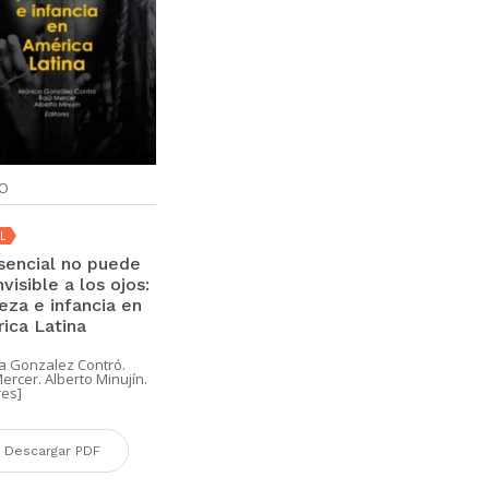
O
L
sencial no puede
nvisible a los ojos:
eza e infancia en
ica Latina
a Gonzalez Contró.
ercer. Alberto Minujín.
res]
Descargar PDF