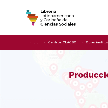
Inicio
Centros CLACSO
Otras institu
Producci