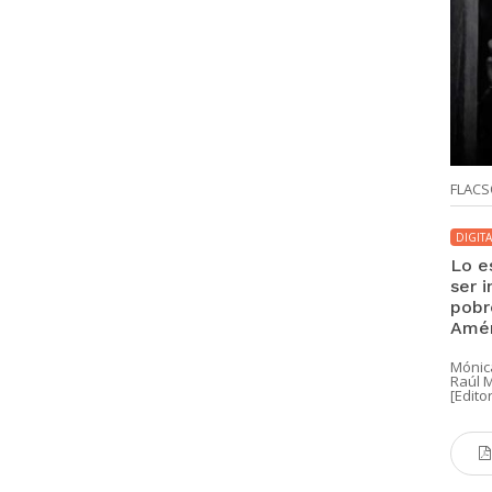
FLACS
DIGITA
Lo e
ser i
pobr
Amér
Mónic
Raúl M
[Edito