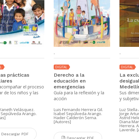
-
-
L
DIGITAL
DIGITAL
as prácticas
Derecho a la
La exclu
iares
educación en
desigua
acompañar el proceso
emergencias
Medellí
r de los niños y las
Guía para la reflexión y la
Sus dimen
acción
y subjeti
 Yaneth Velásquez.
Luis Fernando Herrera Gil.
Luz Stella
l Sepúlveda Arango.
Isabel Sepúlveda Arango.
Jorge Artu
as]
Hader Calderón Serna.
Astrid Hel
[Autores]
Diana Mar
Herrera. A
Laverde. [
Descargar PDF
Descargar PDF