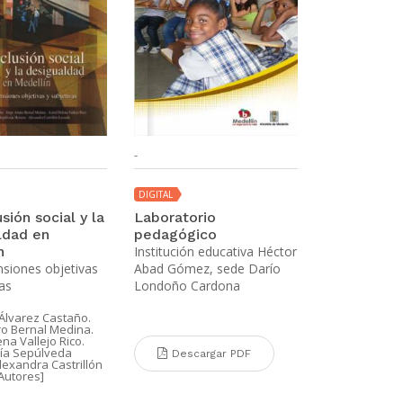
-
DIGITAL
sión social y la
Laboratorio
ldad en
pedagógico
n
Institución educativa Héctor
siones objetivas
Abad Gómez, sede Darío
vas
Londoño Cardona
 Álvarez Castaño.
ro Bernal Medina.
ena Vallejo Rico.
ía Sepúlveda
Descargar PDF
lexandra Castrillón
Autores]