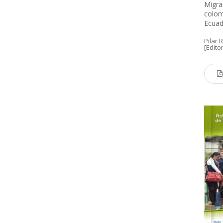
Migra
colom
Ecuad
Pilar 
[Edito