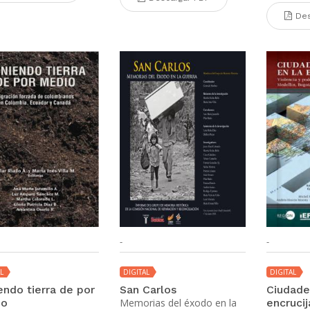
Des
-
-
L
DIGITAL
DIGITAL
endo tierra de por
San Carlos
Ciudade
io
Memorias del éxodo en la
encruci