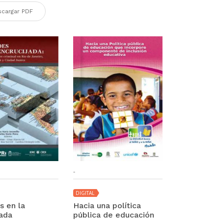
cargar PDF
-
DIGITAL
s en la
Hacia una política
jada
pública de educación