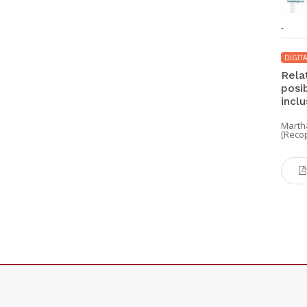
-
DIGITA
Rela
posib
inclu
Martha
[Recop