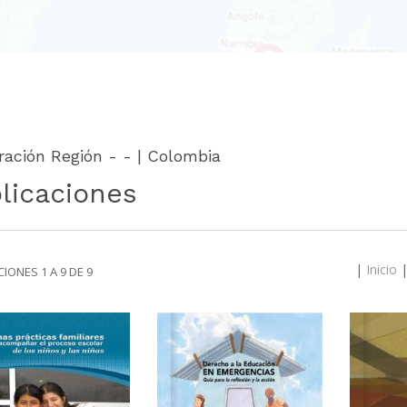
ración Región - - | Colombia
licaciones
|
Inicio
IONES 1 A 9 DE 9