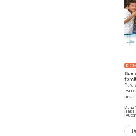
-
DIGITA
Buen
famil
Para 
escola
niñas
Doris
Isabe
[Autor