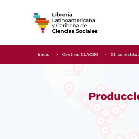
Inicio
Centros CLACSO
Otras institu
Producci