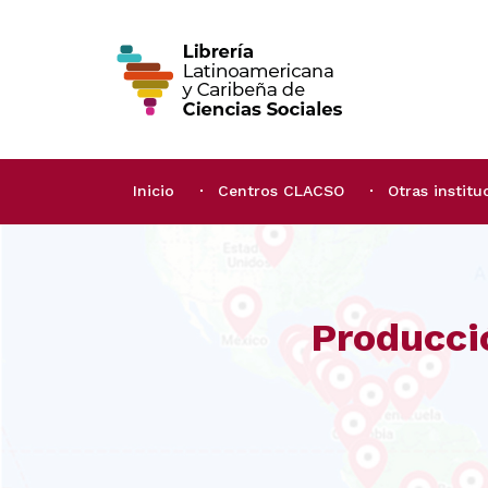
Inicio
Centros CLACSO
Otras institu
Producci