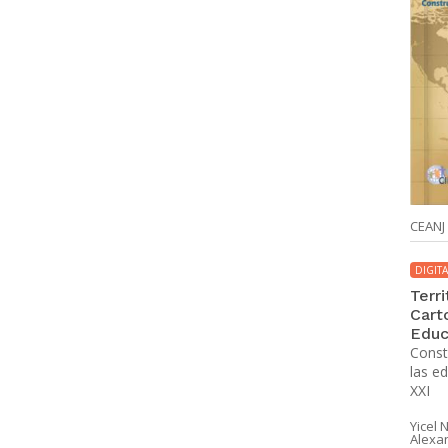
CEANJ
DIGITA
Terri
Cart
Educ
Const
las ed
XXI
Yicel 
Alexa