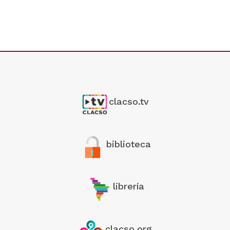
clacso.tv
biblioteca
librería
clacso.org