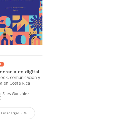
M
L
cracia en digital
ook, comunicación y
ca en Costa Rica
o Siles González
]
Descargar PDF