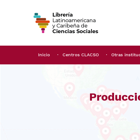
Inicio
Centros CLACSO
Otras institu
Producci