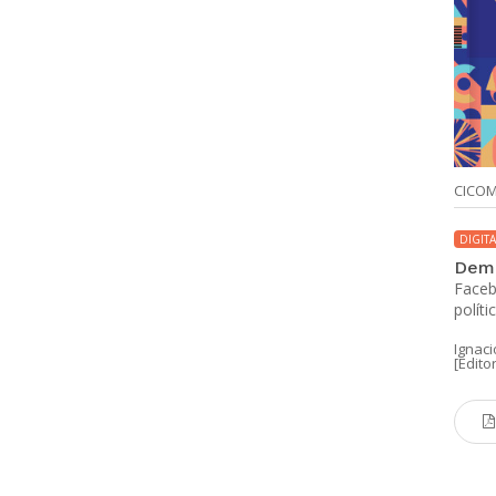
CICO
DIGITA
Demo
Faceb
políti
Ignaci
[Editor