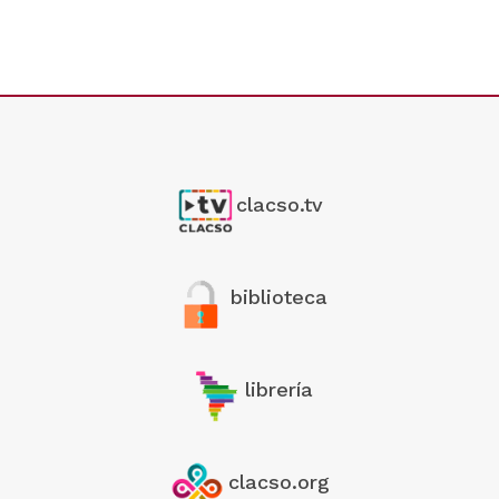
clacso.tv
biblioteca
librería
clacso.org