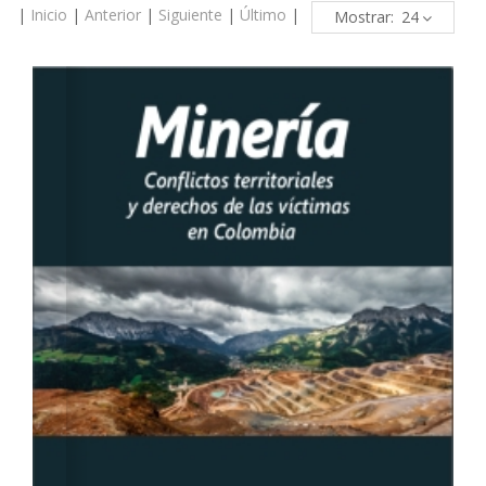
|
Inicio
|
Anterior
|
Siguiente
|
Último
|
Mostrar: