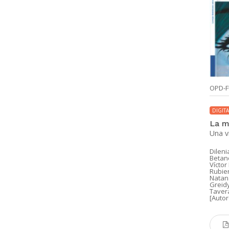
OPD-
DIGITA
La m
Una vi
Dileni
Betanc
Vícto
Rubier
Natana
Greidy
Tavera
[Autor