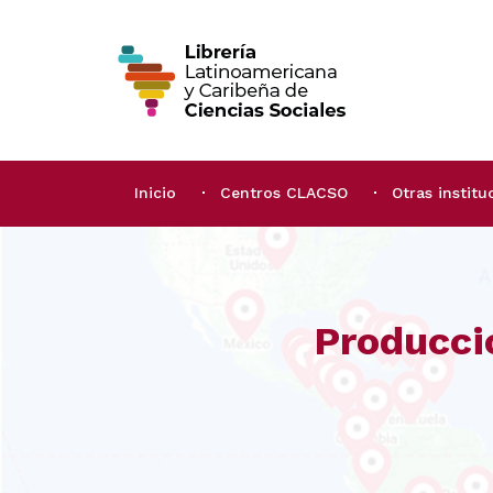
Inicio
Centros CLACSO
Otras institu
Producci