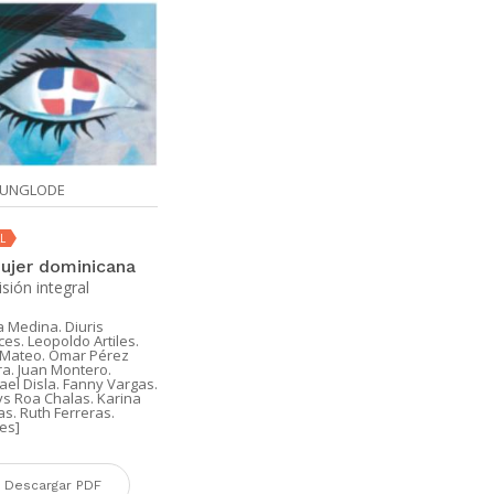
FUNGLODE
L
ujer dominicana
sión integral
a Medina. Diuris
es. Leopoldo Artiles.
r Mateo. Omar Pérez
a. Juan Montero.
el Disla. Fanny Vargas.
s Roa Chalas. Karina
s. Ruth Ferreras.
es]
Descargar PDF