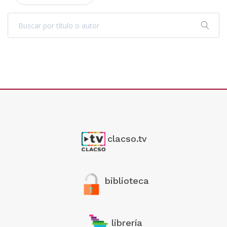
clacso.tv
biblioteca
librería