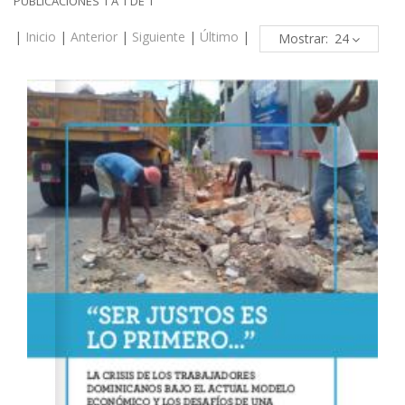
PUBLICACIONES 1 A 1 DE 1
|
Inicio
|
Anterior
|
Siguiente
|
Último
|
Mostrar: