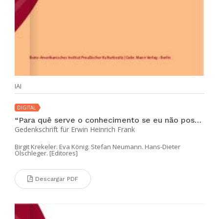
IAI
DIGITAL
“Para quê serve o conhecimento se eu não posso dividi-lo?” „Was nützt alles Wissen, wenn man es nicht teilen kann?”
Gedenkschrift für Erwin Heinrich Frank
Birgit Krekeler. Eva König. Stefan Neumann. Hans-Dieter
Ölschleger. [Editores]
Descargar PDF