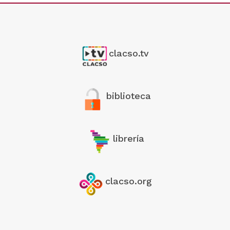
clacso.tv
biblioteca
librería
clacso.org