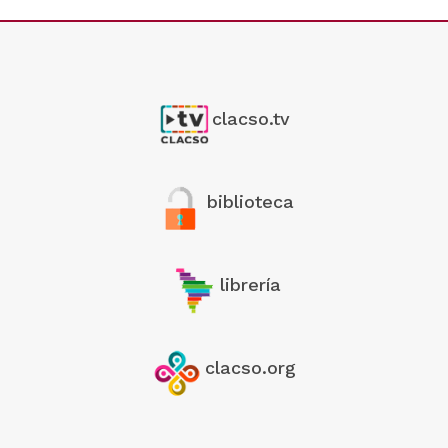
clacso.tv
biblioteca
librería
clacso.org