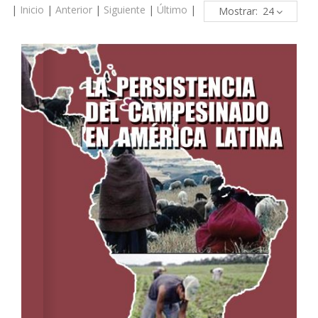
|
Inicio
|
Anterior
|
Siguiente
|
Último
|
Mostrar: