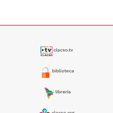
clacso.tv
biblioteca
librería
clacso.org