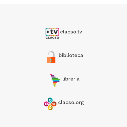
clacso.tv
biblioteca
librería
clacso.org