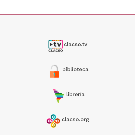
clacso.tv
biblioteca
librería
clacso.org