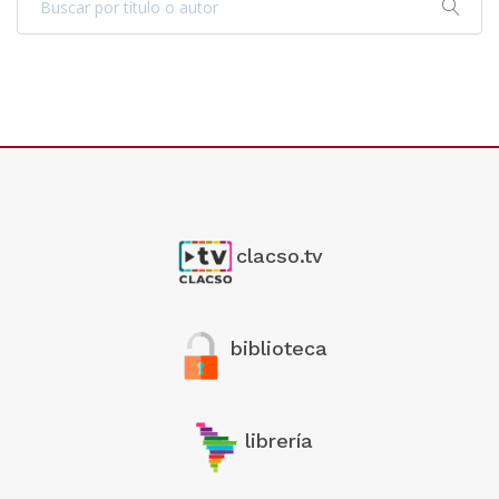
clacso.tv
biblioteca
librería