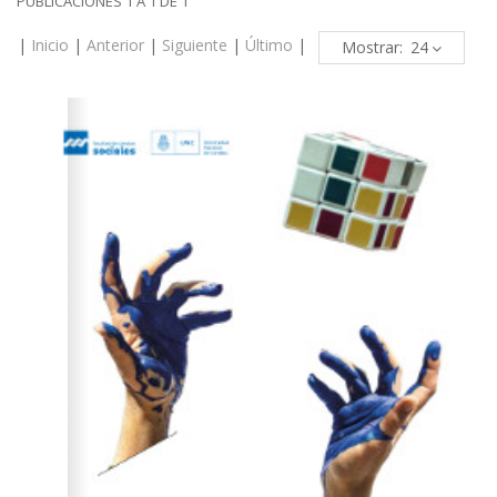
PUBLICACIONES 1 A 1 DE 1
|
Inicio
|
Anterior
|
Siguiente
|
Último
|
Mostrar: