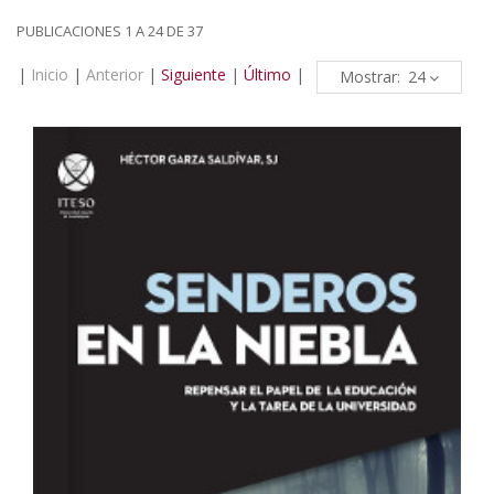
PUBLICACIONES 1 A 24 DE 37
|
Inicio
|
Anterior
|
Siguiente
|
Último
|
Mostrar: