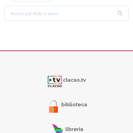
clacso.tv
biblioteca
librería