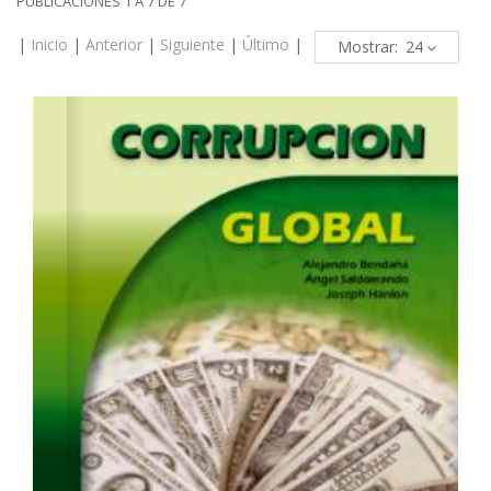
PUBLICACIONES 1 A 7 DE 7
|
Inicio
|
Anterior
|
Siguiente
|
Último
|
Mostrar: