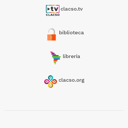
clacso.tv
biblioteca
librería
clacso.org