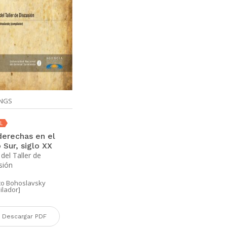
UNGS
L
derechas en el
 Sur, siglo XX
del Taller de
sión
to Bohoslavsky
ilador]
Descargar PDF