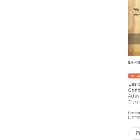
IDH/
DIGITA
Las 
Cono
Actas 
Discu
Ernes
[Comp