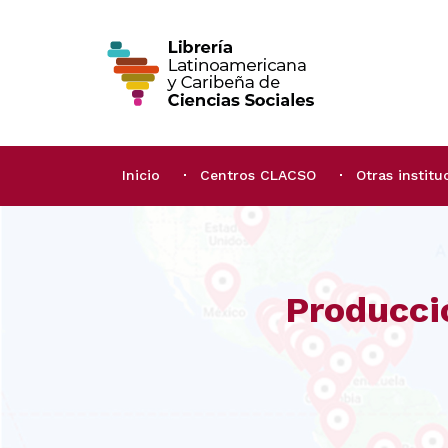
Inicio
Centros CLACSO
Otras institu
Producci