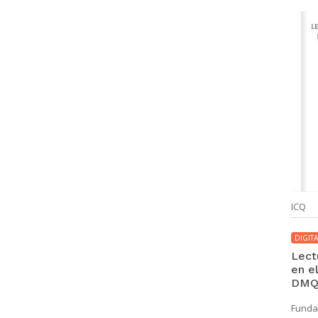
ICQ
DIGITA
Lect
en e
DM
Fundac