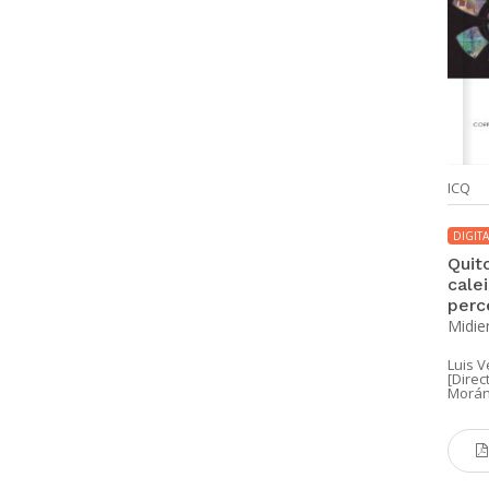
ICQ
DIGITA
Quit
cale
perc
Midie
Luis 
[Direct
Morán