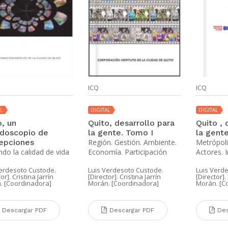
ICQ
ICQ
L
DIGITAL
DIGITAL
o, un
Quito, desarrollo para
Quito , 
idoscopio de
la gente. Tomo I
la gente
epciones
Región. Gestión. Ambiente.
Metrópoli
ndo la calidad de vida
Economía. Participación
Actores. 
Verdesoto Custode.
Luis Verdesoto Custode.
Luis Verd
or]. Cristina Jarrín
[Director]. Cristina Jarrín
[Director].
. [Coordinadora]
Morán. [Coordinadora]
Morán. [C
Descargar PDF
Descargar PDF
Des