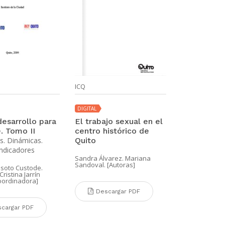
ICQ
DIGITAL
desarrollo para
El trabajo sexual en el
. Tomo II
centro histórico de
s. Dinámicas.
Quito
Indicadores
Sandra Álvarez. Mariana
Sandoval. [Autoras]
esoto Custode.
 Cristina Jarrín
oordinadora]
Descargar PDF
cargar PDF