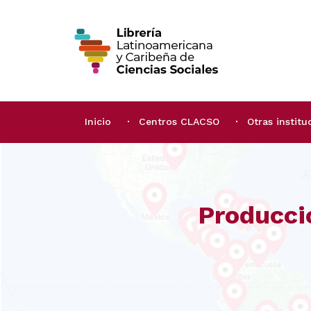
Inicio
Centros CLACSO
Otras institu
Producci