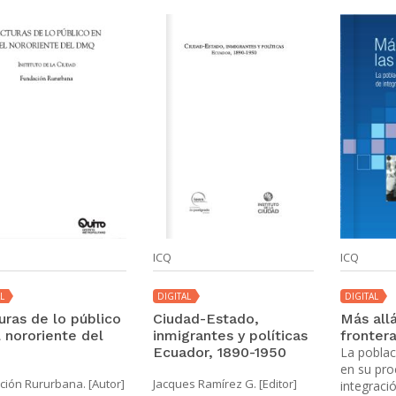
ICQ
ICQ
L
DIGITAL
DIGITAL
uras de lo público
Ciudad-Estado,
Más allá
l nororiente del
inmigrantes y políticas
fronter
Q
Ecuador, 1890-1950
La pobla
en su pr
ión Rururbana. [Autor]
Jacques Ramírez G. [Editor]
integraci