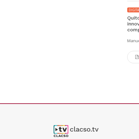
DIGITA
Quito
inno
comp
Manuel
clacso.tv