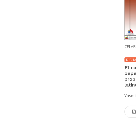
CELA
DIGITA
El c
depe
prop
lati
Yasmín