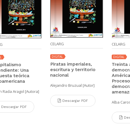
CELARG
CELARG
RG
DIGITAL
DIGITAL
L
Piratas imperiales,
Treinta
apitalismo
escritura y territorio
democra
ndiente: Una
nacional
América
uesta teórica
Proceso
noamericana
Alejandro Bruzual [Autor]
democra
 Rada Aragol [Autora]
amenaz
Descargar PDF
Alba Caros
Descargar PDF
Des