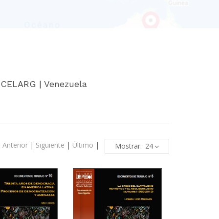
 CELARG | Venezuela
|
Anterior
|
Siguiente
|
Último
|
Mostrar: