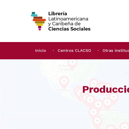
Inicio
Centros CLACSO
Otras institu
Producci