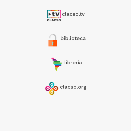
clacso.tv
biblioteca
librería
clacso.org