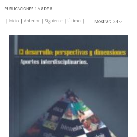
PUBLICACIONES 1 A 8 DE 8
|
Inicio
|
Anterior
|
Siguiente
|
Último
|
Mostrar: