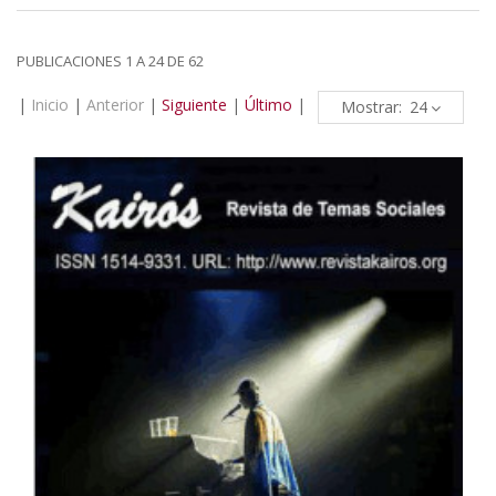
PUBLICACIONES 1 A 24 DE 62
|
Inicio
|
Anterior
|
Siguiente
|
Último
|
Mostrar: