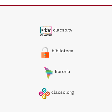
clacso.tv
biblioteca
librería
clacso.org