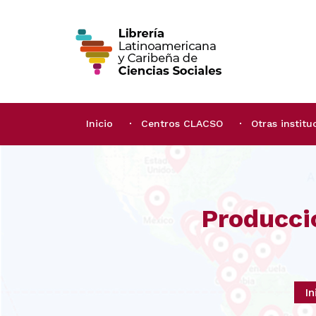
Inicio
Centros CLACSO
Otras institu
Producci
In