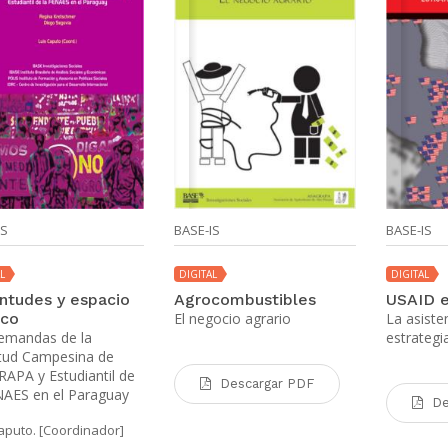
IS
BASE-IS
BASE-IS
L
DIGITAL
DIGITAL
ntudes y espacio
Agrocombustibles
USAID e
ico
El negocio agrario
La asist
emandas de la
estrategi
tud Campesina de
APA y Estudiantil de
Descargar PDF
NAES en el Paraguay
De
aputo. [Coordinador]