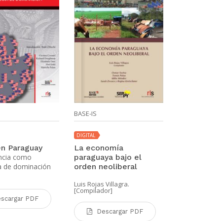
BASE-IS
BASE-IS
DIGITAL
DIGITAL
n Paraguay
La economía
Ser jóven 
encia como
paraguaya bajo el
Realidades y
a de dominación
orden neoliberal
de la poblac
Luis Rojas Villagra.
Luis Caputo. M
[Compilador]
Diego Segovia
scargar PDF
Descargar PDF
Desca