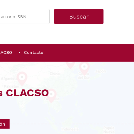
Buscar
CLACSO
Contacto
os CLACSO
ión