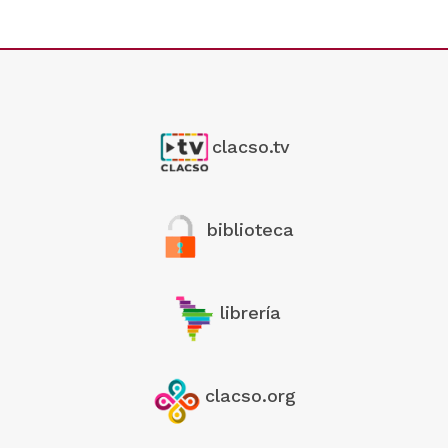
clacso.tv
biblioteca
librería
clacso.org