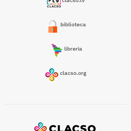
clacso.tv
biblioteca
librería
clacso.org