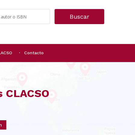
Buscar
CLACSO
Contacto
os CLACSO
n