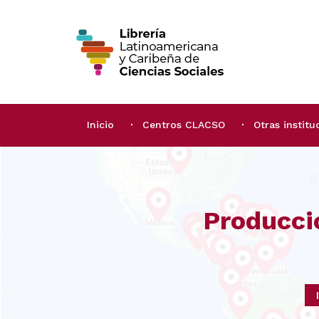
Inicio
Centros CLACSO
Otras institu
Producci