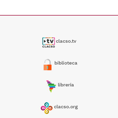
clacso.tv
biblioteca
librería
clacso.org