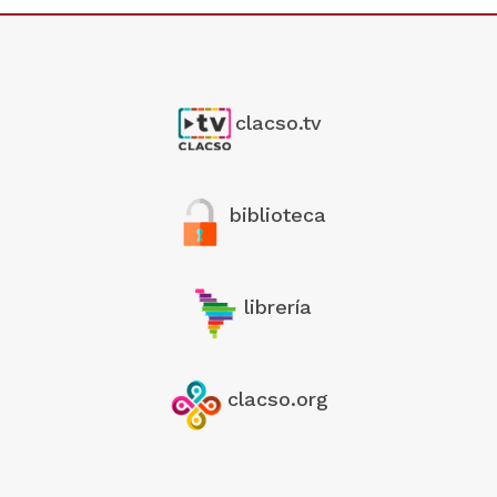
clacso.tv
biblioteca
librería
clacso.org