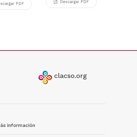
Werner. [Edito
Descargar PDF
scargar PDF
Desca
clacso.org
ás información