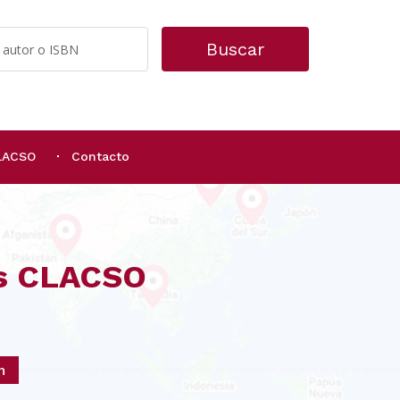
Buscar
CLACSO
Contacto
os CLACSO
n