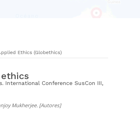
pplied Ethics (Globethics)
 ethics
s. International Conference SusCon III,
anjoy Mukherjee. [Autores]