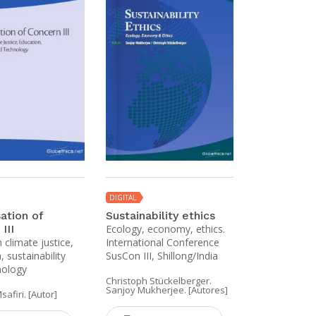
DIGITAL
DIGITAL
ation of
Sustainability ethics
Eco-theolo
III
Ecology, economy, ethics.
justice an
 climate justice,
International Conference
security
 sustainability
SusCon III, Shillong/India
Theological 
nology
christian lea
Christoph Stückelberger.
development
Sanjoy Mukherjee. [Autores]
safiri. [Autor]
Elisabeth Jegli