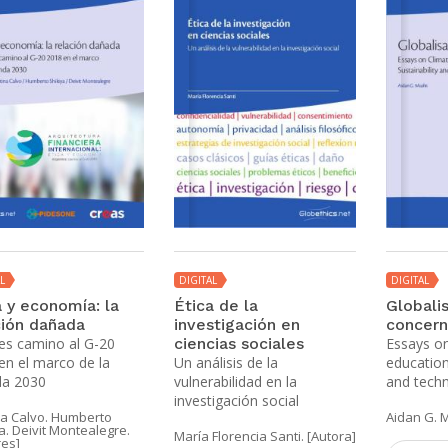
L
DIGITAL
DIGITAL
a y economía: la
Ética de la
Globalis
ción dañada
investigación en
concern 
es camino al G-20
ciencias sociales
Essays on
en el marco de la
Un análisis de la
education,
a 2030
vulnerabilidad en la
and tech
investigación social
na Calvo. Humberto
Aidan G. M
a. Deivit Montealegre.
María Florencia Santi. [Autora]
res]