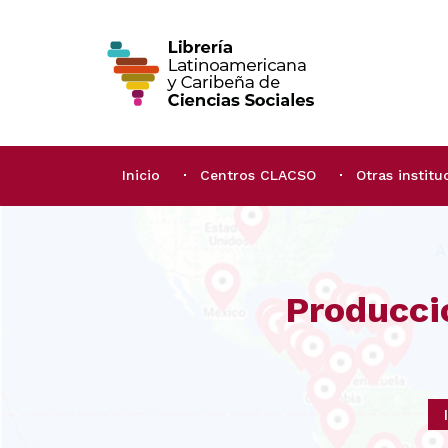
Inicio
Centros CLACSO
Otras institu
Producci