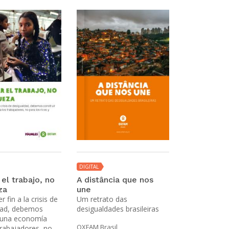
DIGITAL
DIGITAL
el trabajo, no
A distância que nos
Territorio
za
une
Garantizar lo
 fin a la crisis de
Um retrato das
tierra y prote
dad, debemos
desigualdades brasileiras
Fred Pearce [A
r una economía
OXFAM Brasil
trabajadores, no