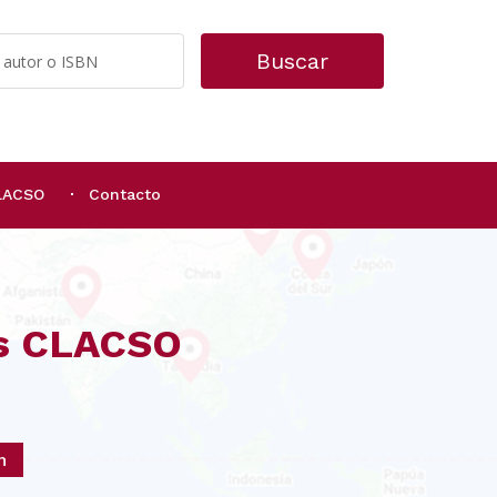
Buscar
CLACSO
Contacto
os CLACSO
n