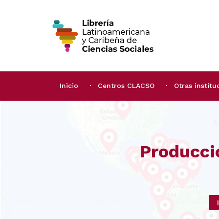
Inicio
Centros CLACSO
Otras institu
Producci