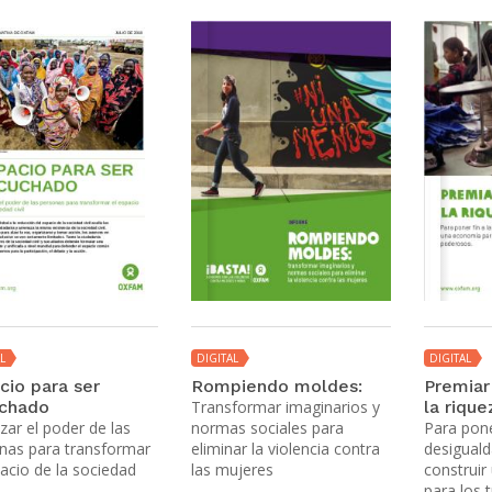
L
DIGITAL
DIGITAL
cio para ser
Rompiendo moldes:
Premiar 
chado
Transformar imaginarios y
la rique
zar el poder de las
normas sociales para
Para poner
nas para transformar
eliminar la violencia contra
desigual
pacio de la sociedad
las mujeres
construi
para los 