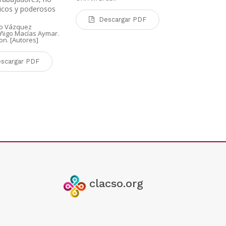
ricos y poderosos
Desca
Descargar PDF
jo Vázquez
Iñigo Macías Aymar.
n. [Autores]
scargar PDF
clacso.org