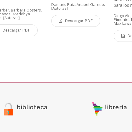
Damaris Ruiz. Anabel Garrido.
para los 
[Autoras]
erber. Barbara Oosters.
wlands. Araddhya
Diego Ale
. [Autoras]
Pimentel. 
Descargar PDF
Max Lawso
Descargar PDF
De
biblioteca
librería