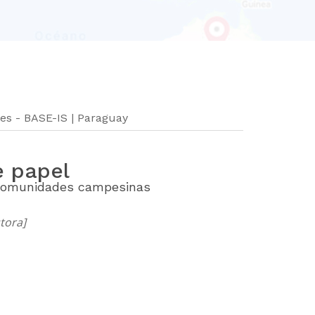
les - BASE-IS | Paraguay
e papel
comunidades campesinas
tora]