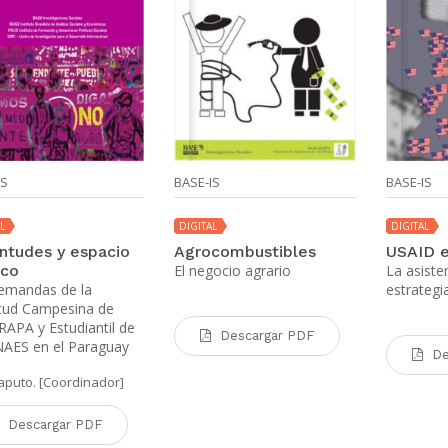
IS
BASE-IS
BASE-IS
L
DIGITAL
DIGITAL
ntudes y espacio
Agrocombustibles
USAID e
ico
El negocio agrario
La asist
emandas de la
estrategi
tud Campesina de
APA y Estudiantil de
Descargar PDF
NAES en el Paraguay
De
aputo. [Coordinador]
Descargar PDF