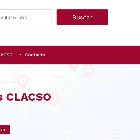
Buscar
CLACSO
Contacto
os CLACSO
ión