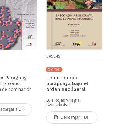
BASE-IS
BASE-IS
DIGITAL
DIGITAL
n Paraguay
La economía
Ser jóven 
encia como
paraguaya bajo el
Realidades y
a de dominación
orden neoliberal
de la poblac
Luis Rojas Villagra.
Luis Caputo. M
[Compilador]
Diego Segovia
scargar PDF
Descargar PDF
Desca