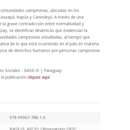
z comunidades campesinas, ubicadas en los
azapá, Itapúa y Canindeyú. A través de una
r la grave contradicción entre normatividad y
guay, se identifican dinámicas que evidencian la
munidades campesinas estudiadas, al tiempo que
ativa de lo que está ocurriendo en el país en materia
l goce de derechos humanos por personas campesinas
nes Sociales - BASE-IS | Paraguay
 la publicación
cliquee aquí
978-99967-788-1-0
BASE-IS. AECID. Observatorio DESC.