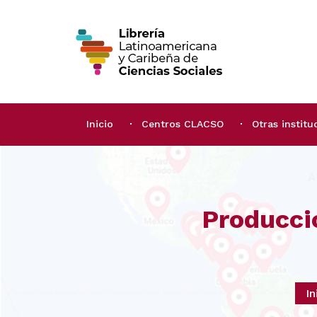
Inicio
Centros CLACSO
Otras institu
Producci
In