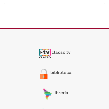
clacso.tv
biblioteca
librería