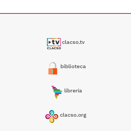
clacso.tv
biblioteca
librería
clacso.org