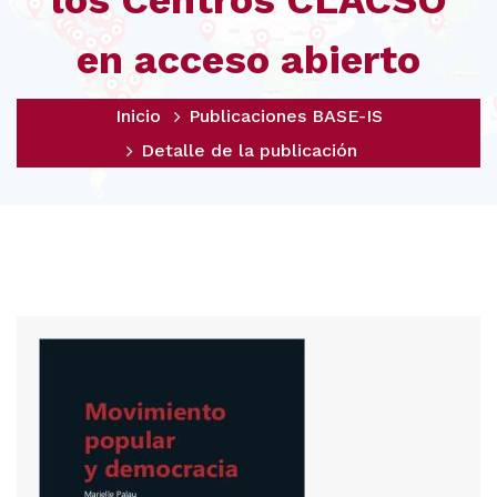
los Centros CLACSO
en acceso abierto
Inicio
Publicaciones BASE-IS
Detalle de la publicación