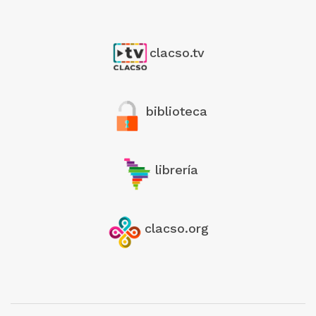
clacso.tv
biblioteca
librería
clacso.org